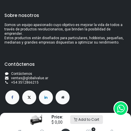
Sobre nosotros
Somos un equipo apasionado cuyo objetivo es mejorar la vida de todos a
través de productos revolucionarios, que brinden la posibilidad de
emprender..
Estos productos están diseñados para particulares, hobbistas, pequeñas,
medianas y grandes empresas dispuestas a optimizar su rendimiento.
Contáctenos
Contáctenos
ventas@globalvalue.a
r
+5
4 3512866215
Price:
Add to Cart
$
0,00
Derechos de autor Global Value S.A
Con la tecnología de
- El mejor
Comercio electrónico de código
0