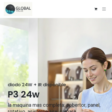
Ir al contenido
diodo 24W + IR disponible
P3 24w
la maquina mas completa: cobertor, panel,
rotativo, asistente aire, cámara..