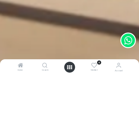
0
Home
Search
Wishlist
Account